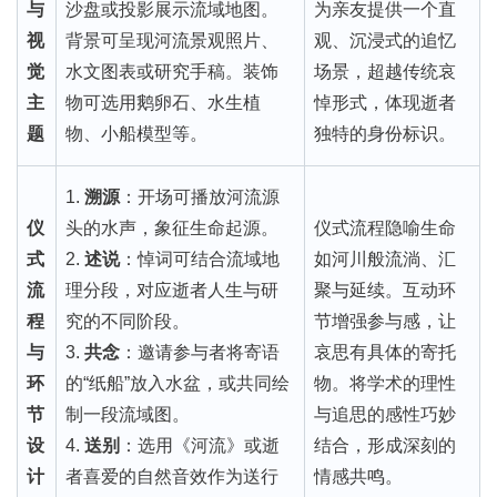
与
沙盘或投影展示流域地图。
为亲友提供一个直
视
背景可呈现河流景观照片、
观、沉浸式的追忆
觉
水文图表或研究手稿。装饰
场景，超越传统哀
主
物可选用鹅卵石、水生植
悼形式，体现逝者
题
物、小船模型等。
独特的身份标识。
1.
溯源
：开场可播放河流源
仪
头的水声，象征生命起源。
仪式流程隐喻生命
式
2.
述说
：悼词可结合流域地
如河川般流淌、汇
流
理分段，对应逝者人生与研
聚与延续。互动环
程
究的不同阶段。
节增强参与感，让
与
3.
共念
：邀请参与者将寄语
哀思有具体的寄托
环
的“纸船”放入水盆，或共同绘
物。将学术的理性
节
制一段流域图。
与追思的感性巧妙
设
4.
送别
：选用《河流》或逝
结合，形成深刻的
计
者喜爱的自然音效作为送行
情感共鸣。