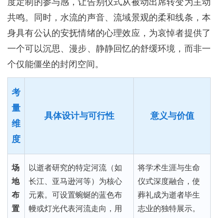
度定制的参与感，让告别仪式从被动出席转变为主动
共鸣。同时，水流的声音、流域景观的柔和线条，本
身具有公认的安抚情绪的心理效应，为哀悼者提供了
一个可以沉思、漫步、静静回忆的舒缓环境，而非一
个仅能僵坐的封闭空间。
考
量
具体设计与可行性
意义与价值
维
度
场
以逝者研究的特定河流（如
将学术生涯与生命
地
长江、亚马逊河等）为核心
仪式深度融合，使
布
元素。可设置蜿蜒的蓝色布
葬礼成为逝者毕生
置
幔或灯光代表河流走向，用
志业的独特展示。