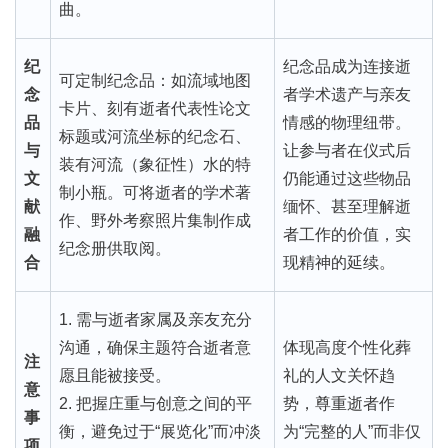
曲。
纪
纪念品成为连接逝
可定制纪念品：如流域地图
念
者学术遗产与亲友
卡片、刻有逝者代表性论文
品
情感的物理纽带。
标题或河流坐标的纪念石、
与
让参与者在仪式后
装有河流（象征性）水的特
文
仍能通过这些物品
制小瓶。可将逝者的学术著
献
缅怀、甚至理解逝
作、野外考察照片集制作成
融
者工作的价值，实
纪念册供取阅。
合
现精神的延续。
1. 需与逝者家属及亲友充分
沟通，确保主题符合逝者意
体现高度个性化葬
注
愿且能被接受。
礼的人文关怀趋
意
2. 把握庄重与创意之间的平
势，尊重逝者作
事
衡，避免过于“展览化”而冲淡
为“完整的人”而非仅
项