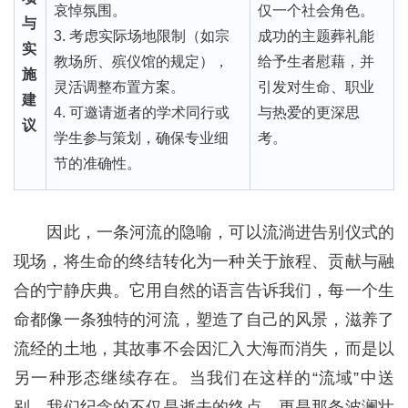
哀悼氛围。
仅一个社会角色。
与
3. 考虑实际场地限制（如宗
成功的主题葬礼能
实
教场所、殡仪馆的规定），
给予生者慰藉，并
施
灵活调整布置方案。
引发对生命、职业
建
4. 可邀请逝者的学术同行或
与热爱的更深思
议
学生参与策划，确保专业细
考。
节的准确性。
因此，一条河流的隐喻，可以流淌进告别仪式的
现场，将生命的终结转化为一种关于旅程、贡献与融
合的宁静庆典。它用自然的语言告诉我们，每一个生
命都像一条独特的河流，塑造了自己的风景，滋养了
流经的土地，其故事不会因汇入大海而消失，而是以
另一种形态继续存在。当我们在这样的“流域”中送
别，我们纪念的不仅是逝去的终点，更是那条波澜壮