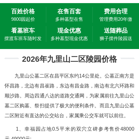
百姓价格
在售百套
费用合理
9800园起价
多种墓型在售
管理费用20年缴
看墓班车
现金优惠
送随葬品
摆渡车班车随时发
多种墓型现金优惠
狮子摆件陵园送
2026年九里山二区陵园价格
九里山公墓二区在昌平区东约14公里处。公墓正南方是
怀昌路，北边有昌崔路，东边有昌金路，南边有北六环路和
顺沙路。周边四通八达的道路交通网，为家属前往九里山公
墓二区购墓、祭扫提供了极大的便利条件。而且九里山公墓
二区附近有直达的公交站台，家属乘公交车就可以前往。
1、幸福园占地0.5平米的双穴立碑参考售价48000
元-49000元;