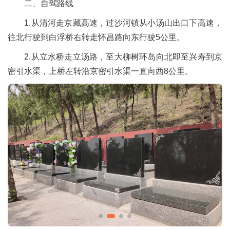
二、自驾路线
1.从清河走京藏高速，过沙河镇从小汤山出口下高速，
往北行驶到白浮桥右转走怀昌路向东行驶5公里。
2.从立水桥走立汤路，至大柳树环岛向北即至兴寿到京
密引水渠，上桥左转沿京密引水渠一直向西8公里。