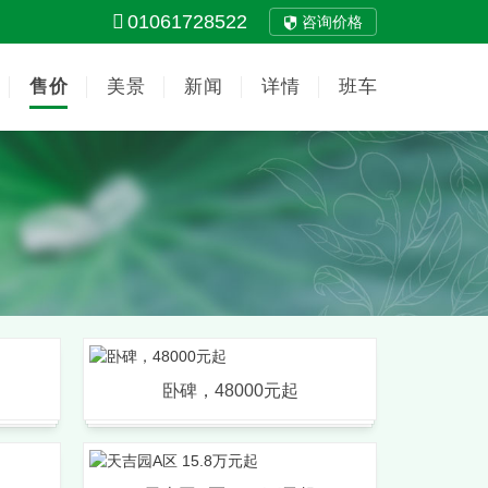
01061728522
咨询价格
售价
美景
新闻
详情
班车
价
卧碑，48000元起