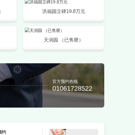
起
洪福园立碑19.8万元
天润园 （已售罄）
官方预约热线
01061728522
预约