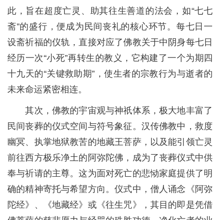
此，旨在超度亡灵、助其往生善道的法会，如“七七
斋”的盛行，便成为民间丧礼的核心环节。每七日一
设斋祈福的仪轨，直接对应了佛教关于中阴身每七日
经历一次“小死”再转生的教义，它构建了一个为期四
十九天的“关键救助期”，使生者的宗教行为与逝者的
未来命运紧密相连。
其次，佛教的宇宙观与神祇体系，极大地丰富了
民间丧葬的仪式空间与符号象征。汉传佛教中，救度
幽冥、执掌地狱教苦的地藏王菩萨，以及能引领亡灵
前往西方极乐净土的阿弥陀佛，成为了丧葬仪式中供
奉与祈请的主尊。这为面对死亡的悲恸家庭提供了明
确的精神寄托与希望方向。仪式中，僧人诵念《阿弥
陀经》、《地藏经》或《往生咒》，其目的即是凭借