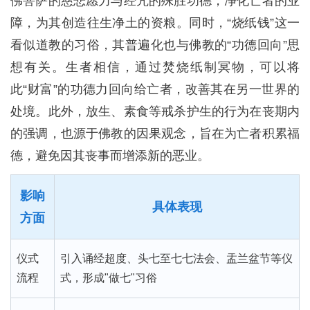
佛菩萨的慈悲愿力与经咒的殊胜功德，净化亡者的业
障，为其创造往生净土的资粮。同时，“烧纸钱”这一
看似道教的习俗，其普遍化也与佛教的“功德回向”思
想有关。生者相信，通过焚烧纸制冥物，可以将
此“财富”的功德力回向给亡者，改善其在另一世界的
处境。此外，放生、素食等戒杀护生的行为在丧期内
的强调，也源于佛教的因果观念，旨在为亡者积累福
德，避免因其丧事而增添新的恶业。
影响
具体表现
方面
仪式
引入诵经超度、头七至七七法会、盂兰盆节等仪
流程
式，形成"做七"习俗