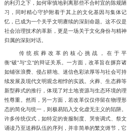
的利刃之下，如何审慎地剥离那些不合时宜的陈规陋
习，同时精心守护附着于其上的文化基因与集体记
忆，已成为一个关乎文明赓续的深刻命题。这不仅是
社会治理技术的革新，更是一场关于文化身份与精神
归属的深刻对话。
传统殡葬改革的核心挑战，在于平
衡“破”与“立”的辩证关系。一方面，改革旨在摒弃诸
如铺张浪费、侵占耕地、迷信色彩浓厚等与社会可持
续发展及现代文明观念相悖的实践。火葬、生态葬等
新型葬式的推行，体现了对土地资源与生态环境的理
性尊重。然而，另一方面，若改革仅仅停留在物理形
态的简化与统一，则极易陷入文化虚无主义的陷阱。
许多传统仪式，如特定的丧服制度、哭丧调式、祭文
诵读乃至送葬队伍的序列，并非简单的繁文缛节，它