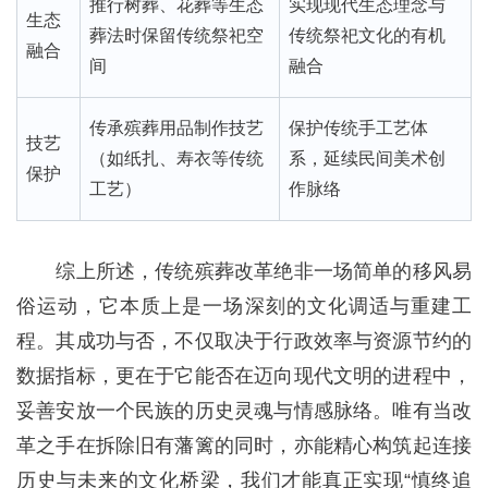
推行树葬、花葬等生态
实现现代生态理念与
生态
葬法时保留传统祭祀空
传统祭祀文化的有机
融合
间
融合
传承殡葬用品制作技艺
保护传统手工艺体
技艺
（如纸扎、寿衣等传统
系，延续民间美术创
保护
工艺）
作脉络
综上所述，传统殡葬改革绝非一场简单的移风易
俗运动，它本质上是一场深刻的文化调适与重建工
程。其成功与否，不仅取决于行政效率与资源节约的
数据指标，更在于它能否在迈向现代文明的进程中，
妥善安放一个民族的历史灵魂与情感脉络。唯有当改
革之手在拆除旧有藩篱的同时，亦能精心构筑起连接
历史与未来的文化桥梁，我们才能真正实现“慎终追