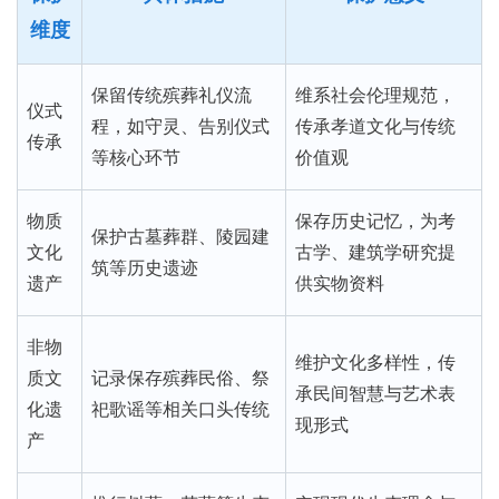
维度
保留传统殡葬礼仪流
维系社会伦理规范，
仪式
程，如守灵、告别仪式
传承孝道文化与传统
传承
等核心环节
价值观
物质
保存历史记忆，为考
保护古墓葬群、陵园建
文化
古学、建筑学研究提
筑等历史遗迹
遗产
供实物资料
非物
维护文化多样性，传
质文
记录保存殡葬民俗、祭
承民间智慧与艺术表
化遗
祀歌谣等相关口头传统
现形式
产